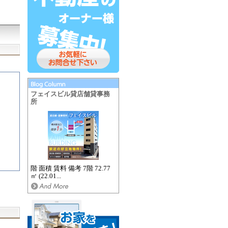
フェイスビル貸店舗貸事務
所
階 面積 賃料 備考 7階 72.77
㎡ (22.01...