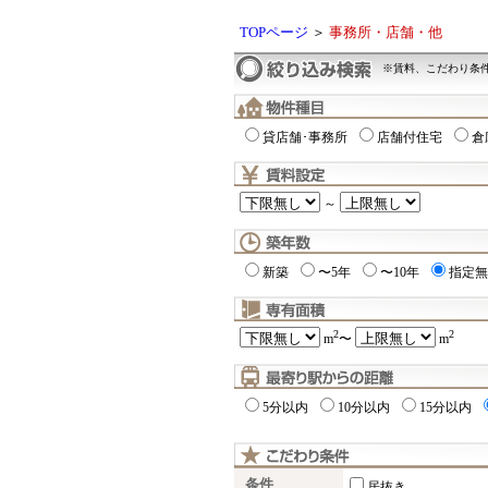
TOPページ
＞
事務所・店舗・他
※賃料、こだわり条
貸店舗･事務所
店舗付住宅
倉
～
新築
〜5年
〜10年
指定無
2
2
m
〜
m
5分以内
10分以内
15分以内
条件
居抜き