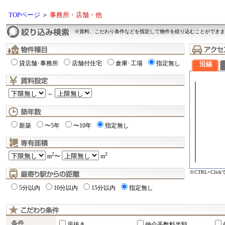
TOPページ
＞
事務所・店舗・他
※賃料、こだわり条件などを指定して物件を絞り込むことができま
貸店舗･事務所
店舗付住宅
倉庫･工場
指定無し
沿線
～
新築
〜5年
〜10年
指定無し
2
2
m
〜
m
※CTRL+Cli
5分以内
10分以内
15分以内
指定無し
条件
居抜き
仲介手数料半額