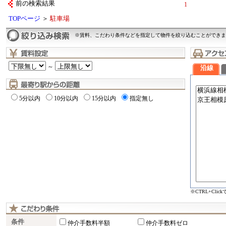
前の検索結果
1
TOPページ
＞
駐車場
※賃料、こだわり条件などを指定して物件を絞り込むことができま
～
沿線
5分以内
10分以内
15分以内
指定無し
※CTRL+Cli
条件
仲介手数料半額
仲介手数料ゼロ