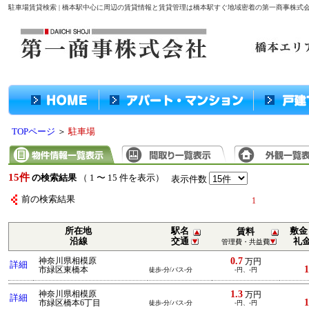
駐車場賃貸検索 | 橋本駅中心に周辺の賃貸情報と賃貸管理は橋本駅すぐ地域密着の第一商事株式
TOPページ
＞
駐車場
15件
の検索結果
（ 1 〜 15 件を表示）
表示件数
前の検索結果
1
所在地
駅名
敷金
賃料
沿線
交通
礼
管理費・共益費
0.7
神奈川県相模原
万円
詳細
1
市緑区東橋本
徒歩-分/バス-分
-円、-円
1.3
神奈川県相模原
万円
詳細
1
市緑区橋本6丁目
徒歩-分/バス-分
-円、-円