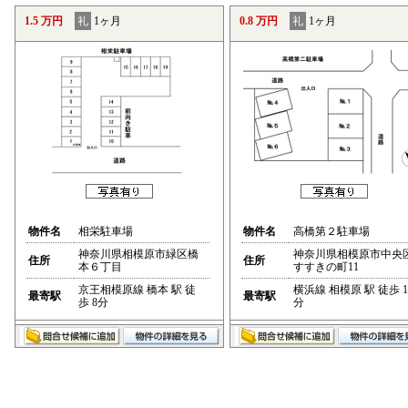
1.5 万円
礼
1ヶ月
0.8 万円
礼
1ヶ月
物件名
相栄駐車場
物件名
高橋第２駐車場
神奈川県相模原市緑区橋
神奈川県相模原市中央
住所
住所
本６丁目
すすきの町11
京王相模原線 橋本 駅 徒
横浜線 相模原 駅 徒歩 1
最寄駅
最寄駅
歩 8分
分