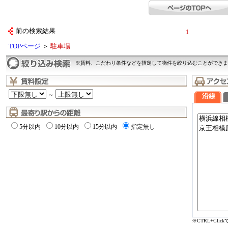
前の検索結果
1
TOPページ
＞
駐車場
※賃料、こだわり条件などを指定して物件を絞り込むことができま
～
沿線
5分以内
10分以内
15分以内
指定無し
※CTRL+Cli