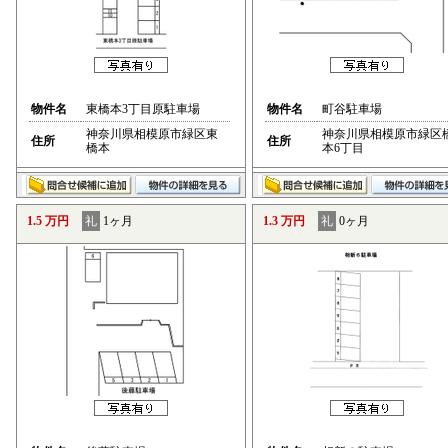
物件名
東橋本3丁目原駐車場
物件名
町谷駐車場
神奈川県相模原市緑区東
神奈川県相模原市緑区
住所
住所
橋本
本6丁目
1.5 万円
礼
1ヶ月
1.3 万円
礼
0ヶ月