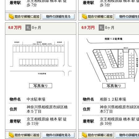
京王相模原線 橋本 駅 徒
京王相模原線 橋本 駅 
最寄駅
最寄駅
歩 7分
歩 5分
0.8 万円
礼
0ヶ月
0.9 万円
礼
0ヶ月
物件名
中水駐車場
物件名
相新１２駐車場
神奈川県相模原市緑区橋
神奈川県相模原市緑区
住所
住所
本５丁目
本5丁目
京王相模原線 橋本 駅 徒
京王相模原線 橋本 駅 
最寄駅
最寄駅
歩 11分
歩 10分