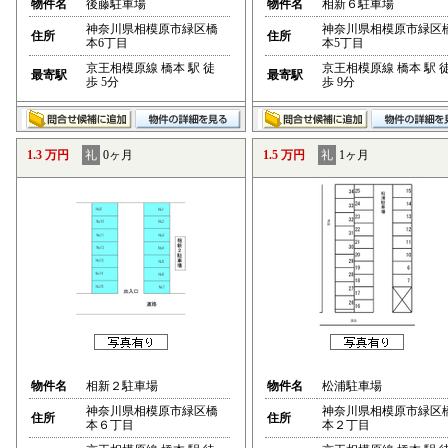
物件名
後藤駐車場
物件名
相新６駐車場
神奈川県相模原市緑区橋
神奈川県相模原市緑区
住所
住所
本6丁目
本5丁目
京王相模原線 橋本 駅 徒
京王相模原線 橋本 駅 
最寄駅
最寄駅
歩 5分
歩 9分
1.3 万円
礼
0ヶ月
1.5 万円
礼
1ヶ月
物件名
相新２駐車場
物件名
松浦駐車場
神奈川県相模原市緑区橋
神奈川県相模原市緑区
住所
住所
本６丁目
本２丁目