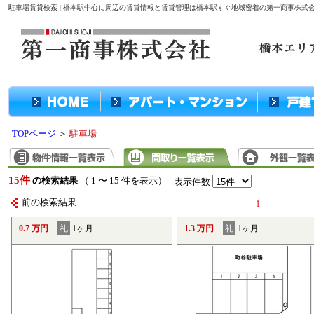
駐車場賃貸検索 | 橋本駅中心に周辺の賃貸情報と賃貸管理は橋本駅すぐ地域密着の第一商事株式
TOPページ
＞
駐車場
15件
の検索結果
（ 1 〜 15 件を表示）
表示件数
前の検索結果
1
0.7 万円
礼
1ヶ月
1.3 万円
礼
1ヶ月