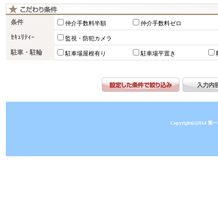
条件
仲介手数料半額
仲介手数料ゼロ
ｾｷｭﾘﾃｨｰ
監視・防犯カメラ
駐車・駐輪
駐車場屋根有り
駐車場平置き
Copyright(c)2014 第