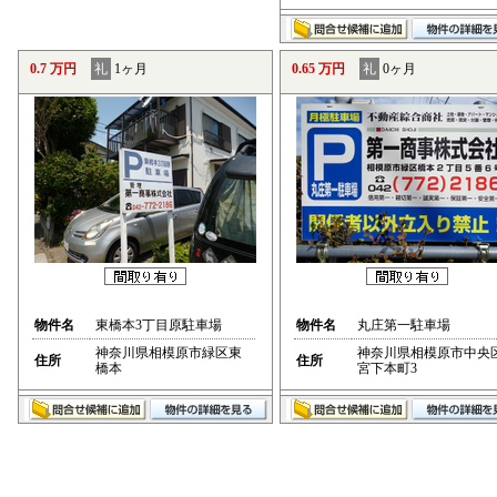
0.7 万円
礼
1ヶ月
0.65 万円
礼
0ヶ月
物件名
東橋本3丁目原駐車場
物件名
丸庄第一駐車場
神奈川県相模原市緑区東
神奈川県相模原市中央
住所
住所
橋本
宮下本町3