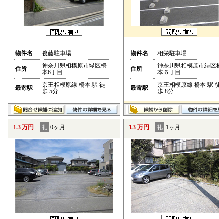
物件名
後藤駐車場
物件名
相栄駐車場
神奈川県相模原市緑区橋
神奈川県相模原市緑区
住所
住所
本6丁目
本６丁目
京王相模原線 橋本 駅 徒
京王相模原線 橋本 駅 
最寄駅
最寄駅
歩 5分
歩 8分
1.3 万円
礼
0ヶ月
1.3 万円
礼
1ヶ月