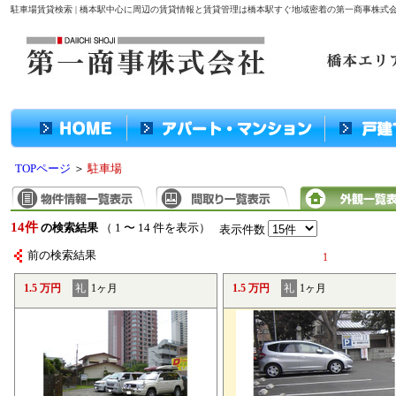
駐車場賃貸検索 | 橋本駅中心に周辺の賃貸情報と賃貸管理は橋本駅すぐ地域密着の第一商事株式
TOPページ
＞
駐車場
14件
の検索結果
（ 1 〜 14 件を表示）
表示件数
前の検索結果
1
1.5 万円
礼
1ヶ月
1.5 万円
礼
1ヶ月