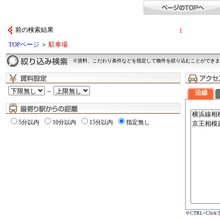
前の検索結果
1
TOPページ
＞
駐車場
※賃料、こだわり条件などを指定して物件を絞り込むことができま
～
沿線
5分以内
10分以内
15分以内
指定無し
※CTRL+Cli