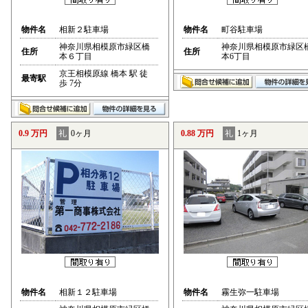
物件名
相新２駐車場
物件名
町谷駐車場
神奈川県相模原市緑区橋
神奈川県相模原市緑区
住所
住所
本６丁目
本6丁目
京王相模原線 橋本 駅 徒
最寄駅
歩 7分
0.9 万円
礼
0ヶ月
0.88 万円
礼
1ヶ月
物件名
相新１２駐車場
物件名
霧生弥一駐車場