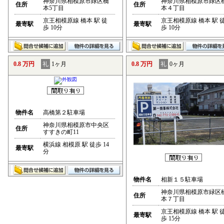
神奈川県相模原市緑区橋
神奈川県相模原市緑区
住所
住所
本5丁目
本４丁目
京王相模原線 橋本 駅 徒
京王相模原線 橋本 駅 
最寄駅
最寄駅
歩 10分
歩 10分
0.8 万円
礼
1ヶ月
0.8 万円
礼
0ヶ月
物件名
高橋第２駐車場
神奈川県相模原市中央区
住所
すすきの町11
横浜線 相模原 駅 徒歩 14
最寄駅
分
物件名
相新１５駐車場
神奈川県相模原市緑区
住所
本７丁目
京王相模原線 橋本 駅 
最寄駅
歩 15分