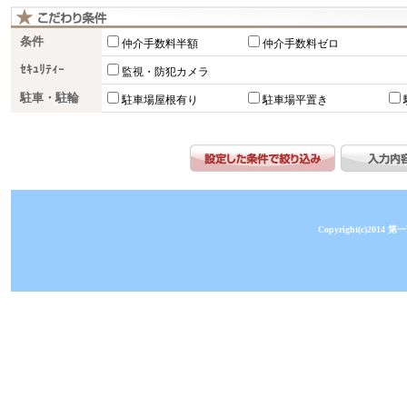
条件
仲介手数料半額
仲介手数料ゼロ
ｾｷｭﾘﾃｨｰ
監視・防犯カメラ
駐車・駐輪
駐車場屋根有り
駐車場平置き
Copyright(c)2014 第