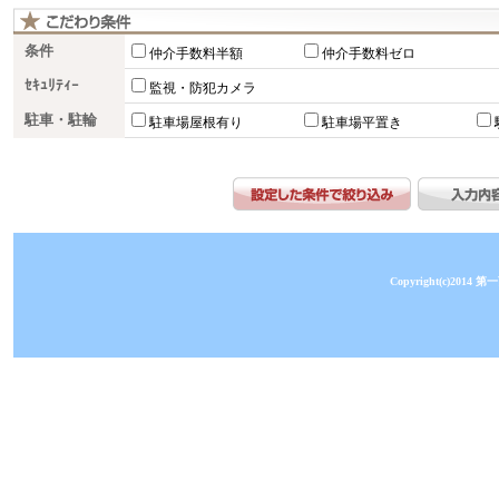
条件
仲介手数料半額
仲介手数料ゼロ
ｾｷｭﾘﾃｨｰ
監視・防犯カメラ
駐車・駐輪
駐車場屋根有り
駐車場平置き
Copyright(c)2014 第