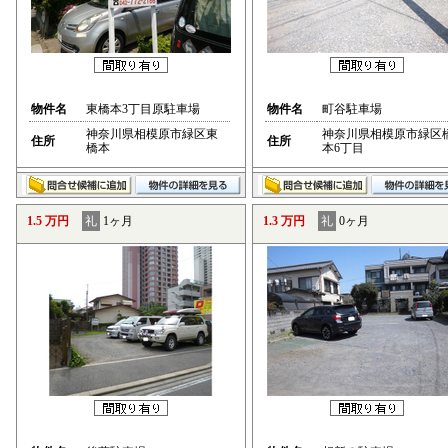
物件名
東橋本3丁目原駐車場
物件名
町谷駐車場
神奈川県相模原市緑区東
神奈川県相模原市緑区
住所
住所
橋本
本6丁目
1.5 万円
礼
1ヶ月
1.3 万円
礼
0ヶ月