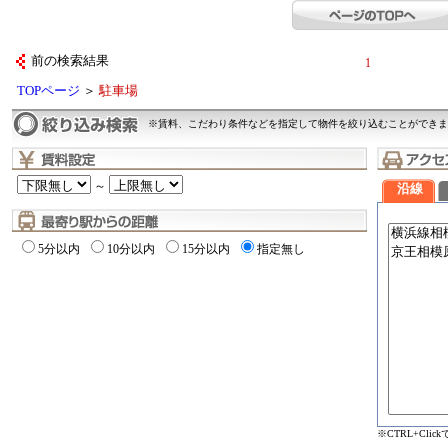
前の検索結果
1
TOPページ
＞
駐車場
※賃料、こだわり条件などを指定して物件を絞り込むことができま
～
沿線
5分以内
10分以内
15分以内
指定無し
※CTRL+Cli