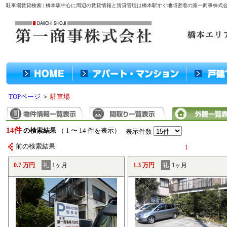
駐車場賃貸検索 | 橋本駅中心に周辺の賃貸情報と賃貸管理は橋本駅すぐ地域密着の第一商事株式
TOPページ
＞
駐車場
14件
の検索結果
（ 1 〜 14 件を表示）
表示件数
前の検索結果
1
0.7 万円
礼
1ヶ月
1.3 万円
礼
1ヶ月