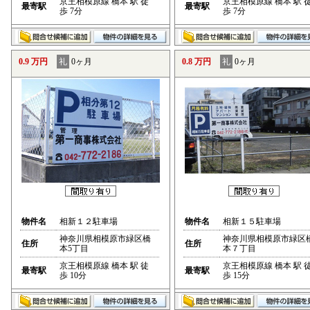
京王相模原線 橋本 駅 徒
京王相模原線 橋本 駅 
最寄駅
最寄駅
歩 7分
歩 7分
0.9 万円
礼
0ヶ月
0.8 万円
礼
0ヶ月
物件名
相新１２駐車場
物件名
相新１５駐車場
神奈川県相模原市緑区橋
神奈川県相模原市緑区
住所
住所
本5丁目
本７丁目
京王相模原線 橋本 駅 徒
京王相模原線 橋本 駅 
最寄駅
最寄駅
歩 10分
歩 15分