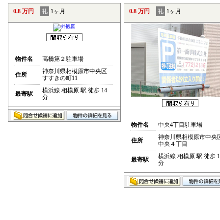
0.8 万円
礼
1ヶ月
0.8 万円
礼
1ヶ月
物件名
高橋第２駐車場
神奈川県相模原市中央区
住所
すすきの町11
横浜線 相模原 駅 徒歩 14
最寄駅
分
物件名
中央4丁目駐車場
神奈川県相模原市中央
住所
中央４丁目
横浜線 相模原 駅 徒歩 1
最寄駅
分