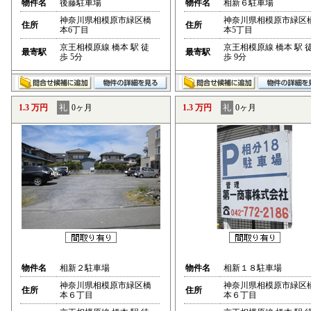
物件名
後藤駐車場
物件名
相新６駐車場
神奈川県相模原市緑区橋
神奈川県相模原市緑区
住所
住所
本6丁目
本5丁目
京王相模原線 橋本 駅 徒
京王相模原線 橋本 駅 
最寄駅
最寄駅
歩 5分
歩 9分
1.3 万円
礼
0ヶ月
1.3 万円
礼
0ヶ月
物件名
相新２駐車場
物件名
相新１８駐車場
神奈川県相模原市緑区橋
神奈川県相模原市緑区
住所
住所
本６丁目
本６丁目