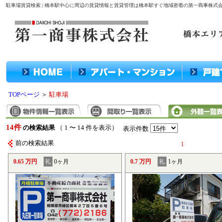
駐車場賃貸検索 | 橋本駅中心に周辺の賃貸情報と賃貸管理は橋本駅すぐ地域密着の第一商事株式
TOPページ
＞
駐車場
14件
の検索結果
（ 1 〜 14 件を表示）
表示件数
前の検索結果
1
0.65 万円
礼
0ヶ月
0.7 万円
礼
1ヶ月