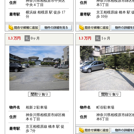
神奈川県相模原市中央区
神奈川県相模原市緑区
住所
住所
中央４丁目
本5丁目
横浜線 相模原 駅 徒歩 17
京王相模原線 橋本 駅 
最寄駅
最寄駅
分
歩 10分
1.3 万円
礼
0ヶ月
1.3 万円
礼
1ヶ月
物件名
相新２駐車場
物件名
町谷駐車場
神奈川県相模原市緑区橋
神奈川県相模原市緑区
住所
住所
本６丁目
本6丁目
京王相模原線 橋本 駅 徒
最寄駅
歩 7分