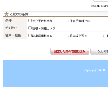
※CTRL+Cli
条件
仲介手数料半額
仲介手数料ゼロ
ｾｷｭﾘﾃｨｰ
監視・防犯カメラ
駐車・駐輪
駐車場屋根有り
駐車場平置き
Copyright(c)2014 第