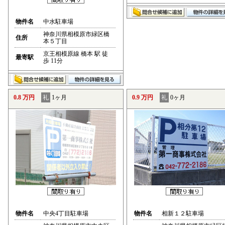
物件名
中水駐車場
神奈川県相模原市緑区橋
住所
本５丁目
京王相模原線 橋本 駅 徒
最寄駅
歩 11分
0.8 万円
礼
1ヶ月
0.9 万円
礼
0ヶ月
物件名
中央4丁目駐車場
物件名
相新１２駐車場