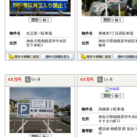
物件名
丸庄第一駐車場
物件名
東橋本3丁目原駐車場
神奈川県相模原市中央区
神奈川県相模原市緑区
住所
住所
宮下本町3
橋本
0.8 万円
礼
0ヶ月
0.8 万円
礼
1ヶ月
物件名
高橋第２駐車場
神奈川県相模原市中央
住所
すすきの町11
横浜線 相模原 駅 徒歩 1
最寄駅
分