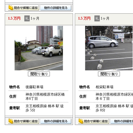
1.5 万円
礼
1ヶ月
1.5 万円
礼
1ヶ月
物件名
後藤駐車場
物件名
相栄駐車場
神奈川県相模原市緑区橋
神奈川県相模原市緑区
住所
住所
本6丁目
本６丁目
京王相模原線 橋本 駅 徒
京王相模原線 橋本 駅 
最寄駅
最寄駅
歩 5分
歩 8分