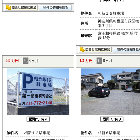
物件名
相新１５駐車場
神奈川県相模原市緑区橋
住所
本７丁目
京王相模原線 橋本 駅 徒
最寄駅
歩 15分
0.9 万円
礼
0ヶ月
1.3 万円
礼
0ヶ月
物件名
相新１２駐車場
物件名
相新６駐車場