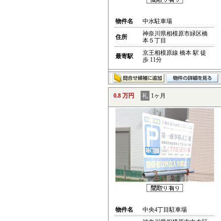
物件名
中水駐車場
神奈川県相模原市緑区橋
住所
本５丁目
京王相模原線 橋本 駅 徒
最寄駅
歩 11分
0.8 万円
礼
1ヶ月
物件名
中央4丁目駐車場