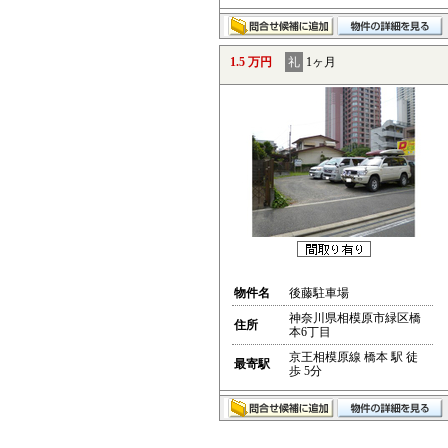
1.5 万円
礼
1ヶ月
物件名
後藤駐車場
神奈川県相模原市緑区橋
住所
本6丁目
京王相模原線 橋本 駅 徒
最寄駅
歩 5分