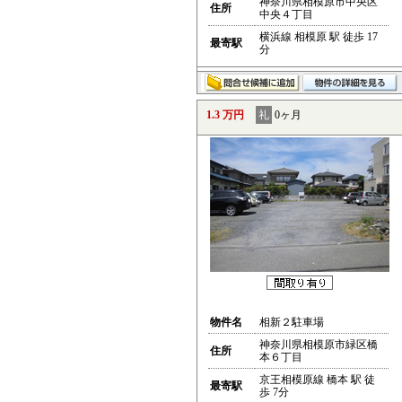
神奈川県相模原市中央区
住所
中央４丁目
横浜線 相模原 駅 徒歩 17
最寄駅
分
1.3 万円
礼
0ヶ月
物件名
相新２駐車場
神奈川県相模原市緑区橋
住所
本６丁目
京王相模原線 橋本 駅 徒
最寄駅
歩 7分