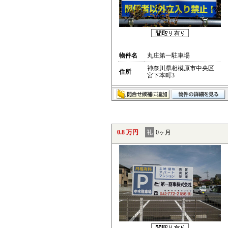
物件名
丸庄第一駐車場
神奈川県相模原市中央区
住所
宮下本町3
0.8 万円
礼
0ヶ月