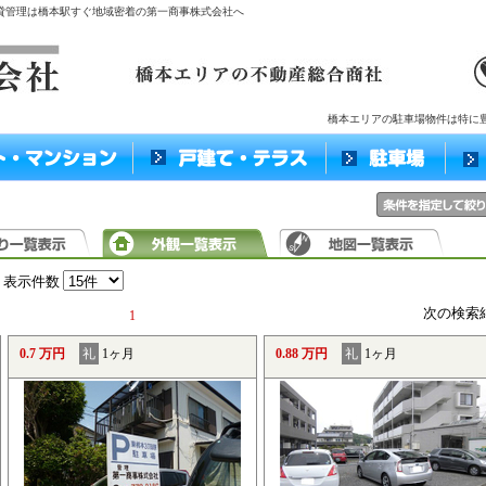
賃貸管理は橋本駅すぐ地域密着の第一商事株式会社へ
橋本エリアの駐車場物件は特に
表示件数
次の検索
1
0.7 万円
礼
1ヶ月
0.88 万円
礼
1ヶ月