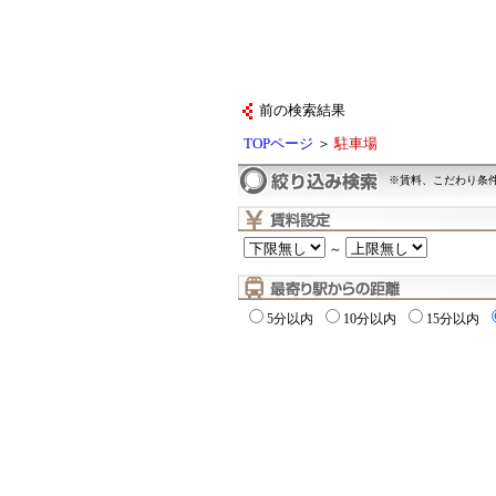
前の検索結果
TOPページ
＞
駐車場
※賃料、こだわり条
～
5分以内
10分以内
15分以内