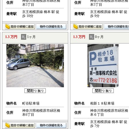
神奈川県相模原市緑区橋
神奈川県相模原市緑区橋
住所
住所
本5丁目
本5丁目
京王相模原線 橋本 駅 徒
京王相模原線 橋本 駅 徒
最寄駅
最寄駅
歩 10分
歩 9分
1.3 万円
礼
1ヶ月
1.3 万円
礼
0ヶ月
物件名
町谷駐車場
物件名
相新１８駐車場
神奈川県相模原市緑区橋
神奈川県相模原市緑区橋
住所
住所
本6丁目
本６丁目
京王相模原線 橋本 駅 徒
最寄駅
歩 7分