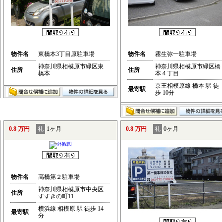
物件名
東橋本3丁目原駐車場
物件名
霧生弥一駐車場
神奈川県相模原市緑区東
神奈川県相模原市緑区橋
住所
住所
橋本
本４丁目
京王相模原線 橋本 駅 徒
最寄駅
歩 10分
0.8 万円
礼
1ヶ月
0.8 万円
礼
0ヶ月
物件名
高橋第２駐車場
神奈川県相模原市中央区
住所
すすきの町11
横浜線 相模原 駅 徒歩 14
最寄駅
分