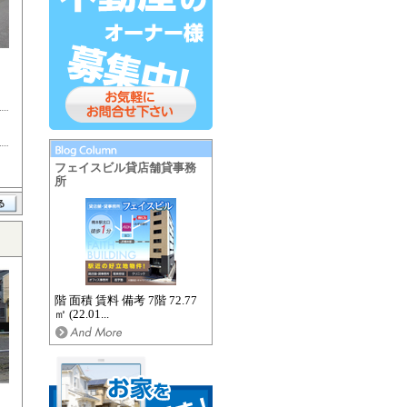
フェイスビル貸店舗貸事務
所
階 面積 賃料 備考 7階 72.77
㎡ (22.01...