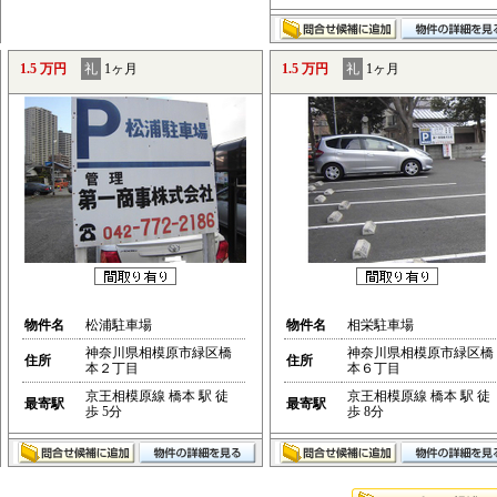
1.5 万円
礼
1ヶ月
1.5 万円
礼
1ヶ月
物件名
松浦駐車場
物件名
相栄駐車場
神奈川県相模原市緑区橋
神奈川県相模原市緑区橋
住所
住所
本２丁目
本６丁目
京王相模原線 橋本 駅 徒
京王相模原線 橋本 駅 徒
最寄駅
最寄駅
歩 5分
歩 8分