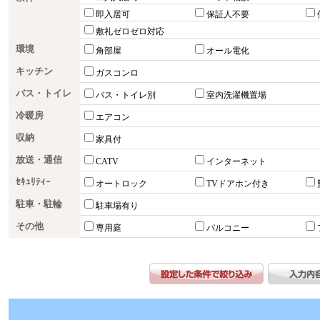
即入居可
保証人不要
敷礼ゼロゼロ対応
環境
角部屋
オール電化
キッチン
ガスコンロ
バス・トイレ
バス・トイレ別
室内洗濯機置場
冷暖房
エアコン
収納
家具付
放送・通信
CATV
インターネット
ｾｷｭﾘﾃｨｰ
オートロック
TVドアホン付き
駐車・駐輪
駐車場有り
その他
専用庭
バルコニー