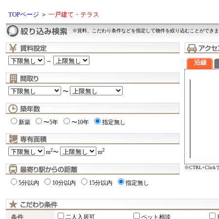
TOPページ
＞
一戸建て・テラス
※賃料、こだわり条件などを指定して物件を絞り込むことができま
～
沿線
〜
新築
〜5年
〜10年
指定無し
2
2
m
〜
m
※CTRL+Cli
5分以内
10分以内
15分以内
指定無し
条件
二人入居可
ペット相談