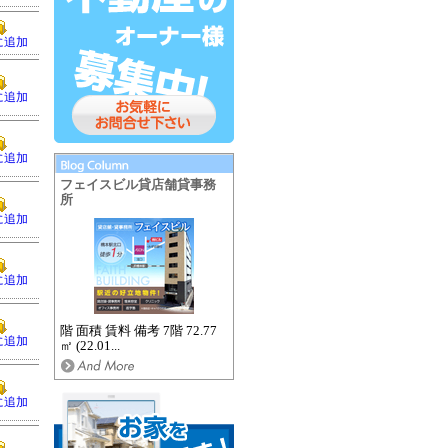
に追加
に追加
に追加
フェイスビル貸店舗貸事務
所
に追加
に追加
階 面積 賃料 備考 7階 72.77
に追加
㎡ (22.01...
に追加