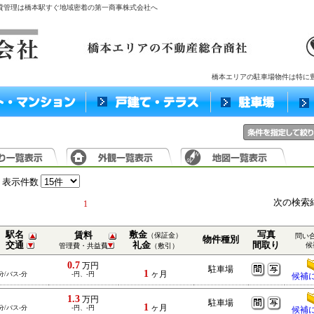
賃貸管理は橋本駅すぐ地域密着の第一商事株式会社へ
橋本エリアの駐車場物件は特に
表示件数
次の検索
1
駅名
敷金
写真
賃料
（保証金）
問い
物件種別
交通
礼金
間取り
候
管理費・共益費
（敷引）
0.7
万円
駐車場
1
ヶ月
分/バス-分
-円、-円
候補
1.3
万円
駐車場
1
ヶ月
分/バス-分
-円、-円
候補