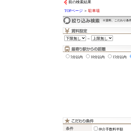
前の検索結果
TOPページ
＞
駐車場
※賃料、こだわり条
～
5分以内
10分以内
15分以内
条件
仲介手数料半額