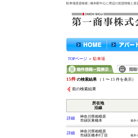
駐車場賃貸検索 | 橋本駅中心に周辺の賃貸情報と
TOPページ
＞
駐車場
15件
の検索結果
（ 1 〜 15 件を表示）
前の検索結果
所在地
沿線
神奈川県相模原
詳細
市緑区東橋本
徒歩-
神奈川県相模原
詳細
市緑区橋本6丁目
徒歩-