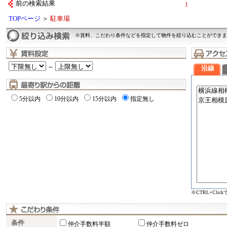
前の検索結果
1
TOPページ
＞
駐車場
※賃料、こだわり条件などを指定して物件を絞り込むことができま
～
沿線
5分以内
10分以内
15分以内
指定無し
※CTRL+Cli
条件
仲介手数料半額
仲介手数料ゼロ