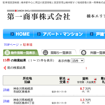
駐車場賃貸検索 | 橋本駅中心に周辺の賃貸情報と賃貸管理は橋本駅すぐ地域密着の第一商事株式
TOPページ
＞
駐車場
15件
の検索結果
（ 1 〜 15 件を表示）
表示件数
前の検索結果
1
所在地
駅名
敷
賃料
沿線
交通
礼
管理費・共益費
0.7
神奈川県相模原
万円
詳細
市緑区東橋本
徒歩-分/バス-分
-円、-円
1.3
神奈川県相模原
万円
詳細
市緑区橋本6丁目
徒歩-分/バス-分
-円、-円